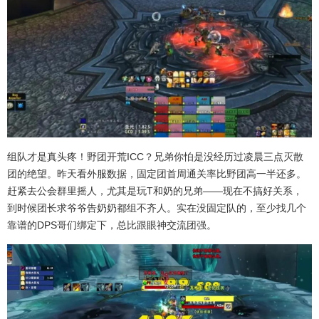
组队才是真头疼！野团开荒ICC？兄弟你怕是没经历过凌晨三点灭散
团的绝望。昨天看外服数据，固定团首周通关率比野团高一半还多。
赶紧去公会群里摇人，尤其是玩T和奶的兄弟——现在不搞好关系，
到时候团长求爷爷告奶奶都组不齐人。实在没固定队的，至少找几个
靠谱的DPS哥们绑定下，总比跟眼神交流团强。