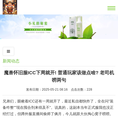
新闻动态
魔兽怀旧服ICC下周就开! 普通玩家该做点啥? 老司机
唠两句
发布日期：2025-05-21 08:16 点击次数：228
兄弟们，眼瞅着ICC还有一周就开了，最近私信都快炸了，全在问"装
备咋整""现在囤合剂来得及不"。说真的，这副本当年正式服我也没正
经打过，但蹲外服直播间偷师了俩月，今儿就跟大伙掏心窝子唠唠。