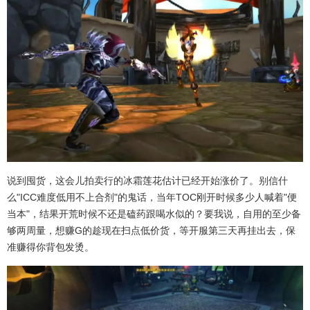
说到囤货，这会儿拍卖行的冰霜莲花估计已经开始涨价了。别信什
么"ICC难度低用不上合剂"的鬼话，当年TOC刚开时候多少人喊着"便
当本"，结果开荒时候不还是磕药跟喝水似的？要我说，自用的至少备
够两周量，想赚G的趁现在扫点低价货，等开服第三天再挂出去，保
准赚得你背包发烫。