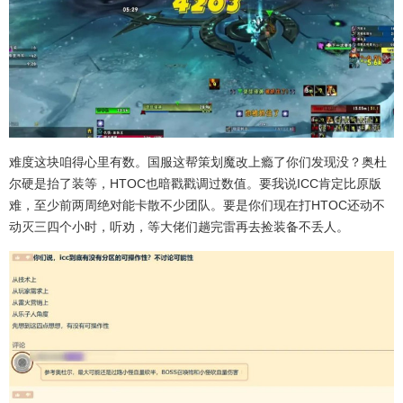
难度这块咱得心里有数。国服这帮策划魔改上瘾了你们发现没？奥杜
尔硬是抬了装等，HTOC也暗戳戳调过数值。要我说ICC肯定比原版
难，至少前两周绝对能卡散不少团队。要是你们现在打HTOC还动不
动灭三四个小时，听劝，等大佬们趟完雷再去捡装备不丢人。