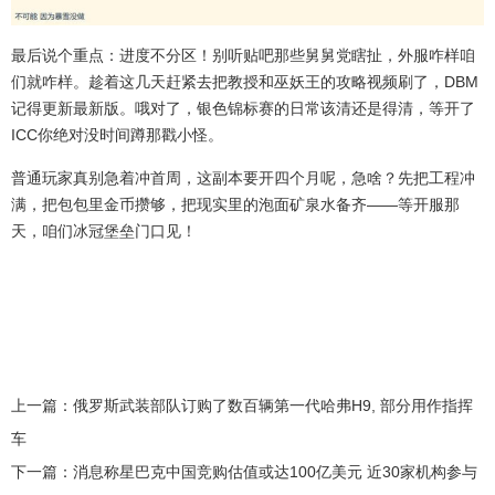
最后说个重点：进度不分区！别听贴吧那些舅舅党瞎扯，外服咋样咱
们就咋样。趁着这几天赶紧去把教授和巫妖王的攻略视频刷了，DBM
记得更新最新版。哦对了，银色锦标赛的日常该清还是得清，等开了
ICC你绝对没时间蹲那戳小怪。
普通玩家真别急着冲首周，这副本要开四个月呢，急啥？先把工程冲
满，把包包里金币攒够，把现实里的泡面矿泉水备齐——等开服那
天，咱们冰冠堡垒门口见！
上一篇：
俄罗斯武装部队订购了数百辆第一代哈弗H9, 部分用作指挥
车
下一篇：
消息称星巴克中国竞购估值或达100亿美元 近30家机构参与