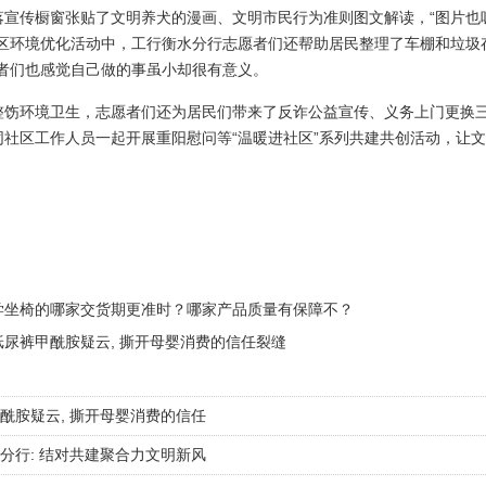
落宣传橱窗张贴了文明养犬的漫画、文明市民行为准则图文解读，“图片也
社区环境优化活动中，工行衡水分行志愿者们还帮助居民整理了车棚和垃圾
愿者们也感觉自己做的事虽小却很有意义。
整饬环境卫生，志愿者们还为居民们带来了反诈公益宣传、义务上门更换
同社区工作人员一起开展重阳慰问等“温暖进社区”系列共建共创活动，让
学坐椅的哪家交货期更准时？哪家产品质量有保障不？
纸尿裤甲酰胺疑云, 撕开母婴消费的信任裂缝
酰胺疑云, 撕开母婴消费的信任
分行: 结对共建聚合力文明新风