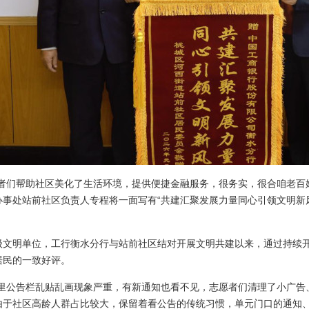
愿者们帮助社区美化了生活环境，提供便捷金融服务，很务实，很合咱老百姓
办事处站前社区负责人专程将一面写有“共建汇聚发展力量同心引领文明新
级文明单位，工行衡水分行与站前社区结对开展文明共建以来，通过持续
居民的一致好评。
元里公告栏乱贴乱画现象严重，有新通知也看不见，志愿者们清理了小广告
由于社区高龄人群占比较大，保留着看公告的传统习惯，单元门口的通知